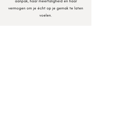
aanpak, haar meertaligheid en haar
vermogen om je écht op je gemak te laten
voelen.
Cici verhuisde in 2012 van Curaçao naar
Nederland om de opleiding Docent Muziek te
volgen. Al tijdens haar studie ontdekte ze dat
haar hart ligt bij het begeleiden van anderen
in hun muzikale groei. Ze begon al snel met
lesgeven op verschillende zangscholen en
dat doet ze inmiddels al meer dan 10 jaar
met veel passie en plezier.
Naast haar ervaring als coach heeft Cici ook
een indrukwekkende achtergrond als
performer. Ze stond op grote podia, lokaal én
internationaal, en weet dus als geen ander
wat er komt kijken bij optreden. Van