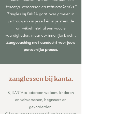
krachtig, verbonden en zelfverzekerd is."
Zangles bij KANTA gaat over groeien in
vertrouwen – in jezelf én in je stem. Je
ontwikkelt niet alleen vocale
vaardigheden, maar ook innerlijke kracht.
Zangcoaching met aandacht voor jouw
persoonlijke proces.
zanglessen bij kanta.
Bij KANTA is iedereen welkom: kinderen
en volwassenen, beginners en
gevorderden.
Of je nu zingt voor jezelf, op het podium